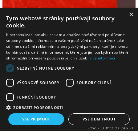
×
Tyto webové stránky používají soubory
cookie.
K personalizaci obsahu, reklam a analýze návštěvnosti používáme
soubory cookie. Informace o vašem používání našich stránek také
sdílíme s našimi reklamními a analytickými partnery, kteří je mohou
kombinovat s dalšími informacemi, které jste jim poskytli nebo které
shromáždili při vašem používání jejich služeb.
Více informací
NEZBYTNĚ NUTNÉ SOUBORY
VÝKONOVÉ SOUBORY
SOUBORY CÍLENÍ
23:30
FUNKČNÍ SOUBORY
ZOBRAZIT PODROBNOSTI
TJ SOKOL KOSTELEC N.H. – HK – TJ SOKOL
VELKÉ MEZIŘÍČÍ
VŠE PŘIJMOUT
VŠE ODMÍTNOUT
POWERED BY COOKIESCRIPT
2. LIGA MUŽI JM
2025-09-21 08:30