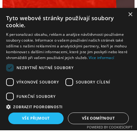
×
Tyto webové stránky používají soubory
cookie.
K personalizaci obsahu, reklam a analýze návštěvnosti používáme
soubory cookie. Informace o vašem používání našich stránek také
sdílíme s našimi reklamními a analytickými partnery, kteří je mohou
kombinovat s dalšími informacemi, které jste jim poskytli nebo které
shromáždili při vašem používání jejich služeb.
Více informací
NEZBYTNĚ NUTNÉ SOUBORY
VÝKONOVÉ SOUBORY
SOUBORY CÍLENÍ
38:28
FUNKČNÍ SOUBORY
ZOBRAZIT PODROBNOSTI
TJ SOKOL VELKÉ MEZIŘÍČÍ – PEPINO HÁZENÁ
FRÝDEK-MÍSTEK
VŠE PŘIJMOUT
VŠE ODMÍTNOUT
POWERED BY COOKIESCRIPT
ČESKÝ POHÁR MUŽŮ
2025-10-22 17:00