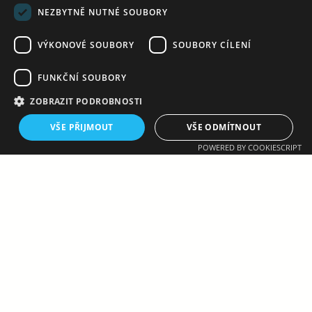
NEZBYTNĚ NUTNÉ SOUBORY
VÝKONOVÉ SOUBORY
SOUBORY CÍLENÍ
33:24
FUNKČNÍ SOUBORY
ZOBRAZIT PODROBNOSTI
TJ SOKOL VELKÉ MEZIŘÍČÍ – SHC MALOMĚŘIC
VŠE PŘIJMOUT
VŠE ODMÍTNOUT
BRNO
POWERED BY COOKIESCRIPT
2. LIGA STARŠÍ DOROSTENCI – JM
2025-10-04 16:00
Chyba: Nepodařilo se načíst data zápasu