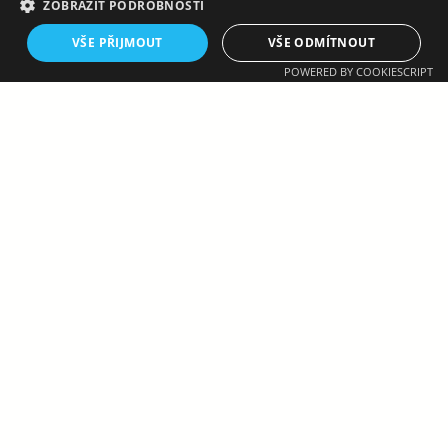
ZOBRAZIT PODROBNOSTI
VŠE PŘIJMOUT
VŠE ODMÍTNOUT
POWERED BY COOKIESCRIPT
VELKOMEZIŘÍČŠTÍ HÁZENKÁŘI SLAVÍ 100 LET!